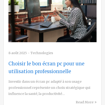
8 août 2025
-
Technologies
Choisir le bon écran pc pour une
utilisation professionnelle
Investir dans un écran pc adapté à son usage
professionnel représente un choix stratégique qui
influence la santé, la productivité…
Read More