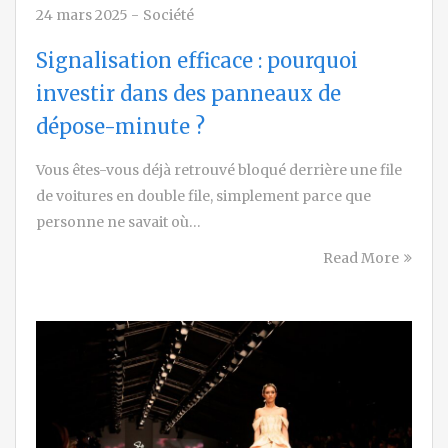
24 mars 2025
-
Société
Signalisation efficace : pourquoi
investir dans des panneaux de
dépose-minute ?
Vous êtes-vous déjà retrouvé bloqué derrière une file
de voitures en double file, simplement parce que
personne ne savait où…
Read More