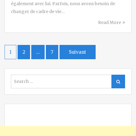
également avec lui. Parfois, nous avons besoin de
changer de cadre de vie…
Read More
Pagination
1
2
…
7
Suivant
des
publications
Search
Search
for: