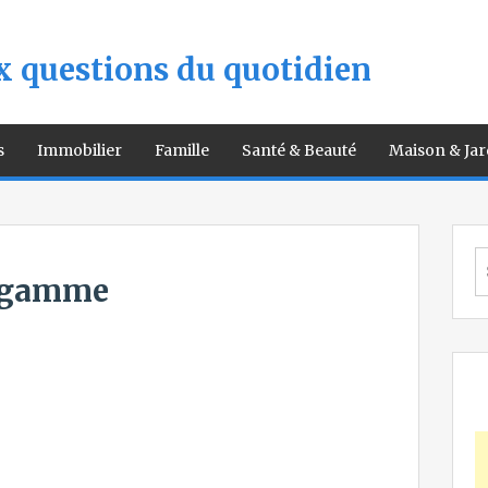
 questions du quotidien
s
Immobilier
Famille
Santé & Beauté
Maison & Jar
S
fo
 gamme