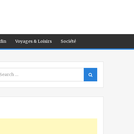
din
Voyages & Loisirs
Société
earch
Search
r: