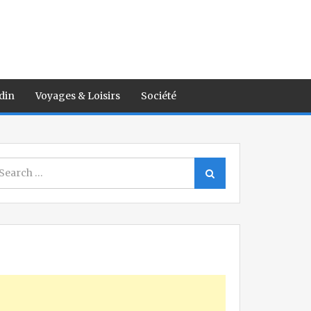
din
Voyages & Loisirs
Société
earch
Search
r: