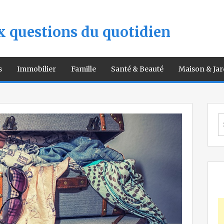
 questions du quotidien
s
Immobilier
Famille
Santé & Beauté
Maison & Jar
S
fo