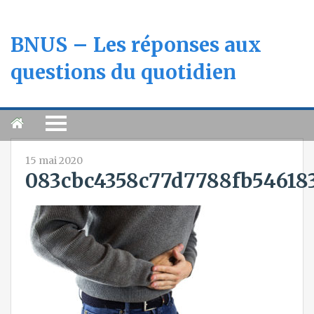
BNUS – Les réponses aux
questions du quotidien
15 mai 2020
083cbc4358c77d7788fb546183