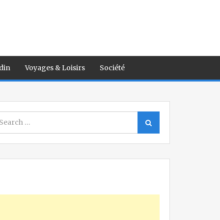
din
Voyages & Loisirs
Société
earch
Search
r: