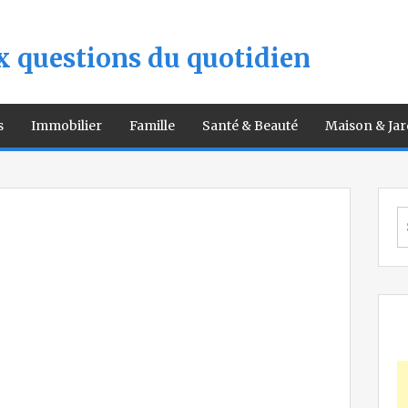
 questions du quotidien
s
Immobilier
Famille
Santé & Beauté
Maison & Jar
S
fo