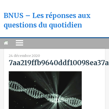
BNUS – Les réponses aux
questions du quotidien
24 décembre 2020
7aa219ffb9640ddf10098ea37a