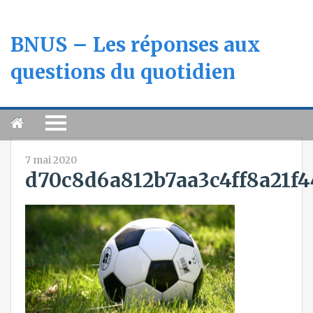
BNUS – Les réponses aux
questions du quotidien
7 mai 2020
d70c8d6a812b7aa3c4ff8a21f4