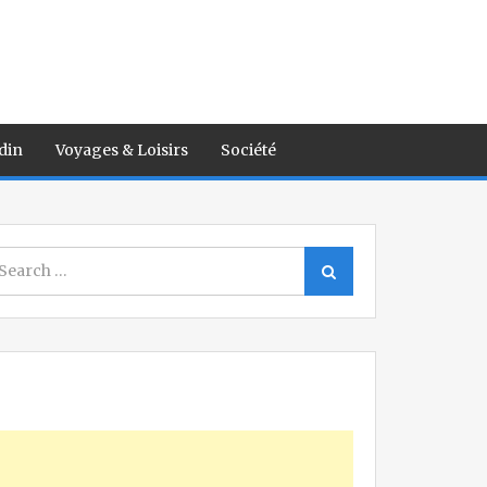
din
Voyages & Loisirs
Société
earch
Search
r: