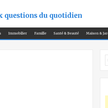
 questions du quotidien
s
Immobilier
Famille
Santé & Beauté
Maison & Jar
S
fo