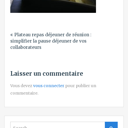
Navigation
Plateau repas déjeuner de réunion :
de
simplifier la pause déjeuner de vos
l’article
collaborateurs
Laisser un commentaire
Vous devez
vous connecter
pour publier un
commentaire.
Search