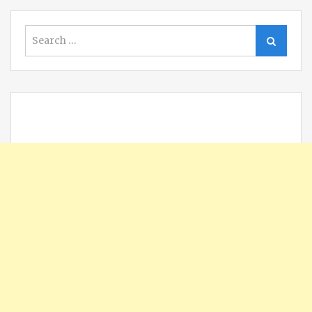
Search
Search
for: