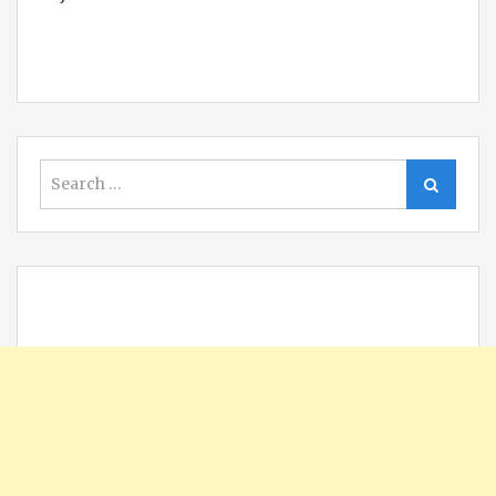
Search
Search
for: