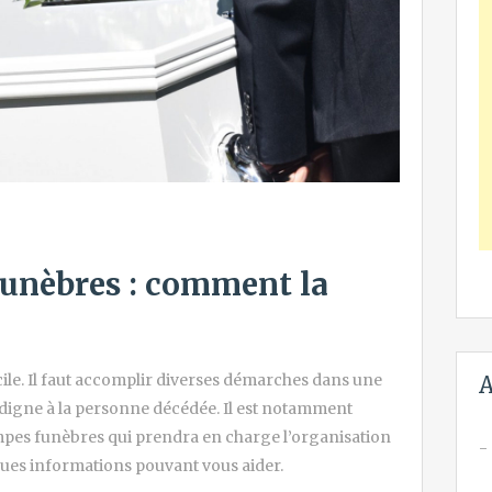
funèbres : comment la
acile. Il faut accomplir diverses démarches dans une
A
 digne à la personne décédée. Il est notamment
mpes funèbres qui prendra en charge l’organisation
ues informations pouvant vous aider.