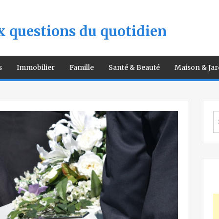
 questions du quotidien
s
Immobilier
Famille
Santé & Beauté
Maison & Jar
S
fo