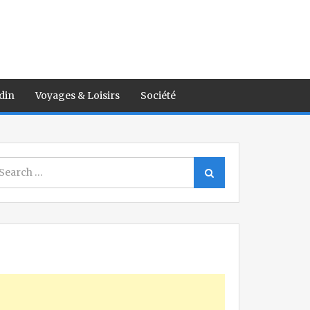
din
Voyages & Loisirs
Société
earch
Search
r: