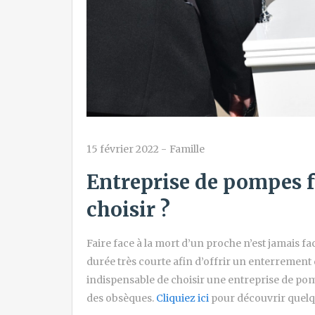
15 février 2022
-
Famille
Entreprise de pompes 
choisir ?
Faire face à la mort d’un proche n’est jamais f
durée très courte afin d’offrir un enterrement
indispensable de choisir une entreprise de po
des obsèques.
Cliquiez ici
pour découvrir quelq