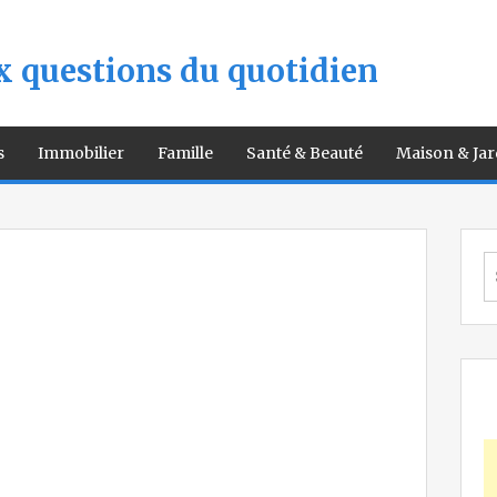
 questions du quotidien
s
Immobilier
Famille
Santé & Beauté
Maison & Jar
S
fo