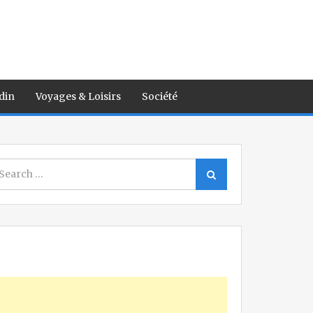
din
Voyages & Loisirs
Société
earch
Search
r: