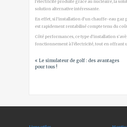
l’électricité produite grâce au nucléaire, la s
solution alternative intéressante.
En effet, si l’installation d’un chauffe-eau gaz
est rapidement rentabilisé compte tenu du coût
Côté performances, ce type d’installation s’a
fonctionnement à l’électricité, tout en offran
Navigation
Le simulateur de golf : des avantages
de
pour tous !
l’article