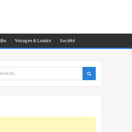
din
Voyages & Loisirs
Société
earch
Search
r: