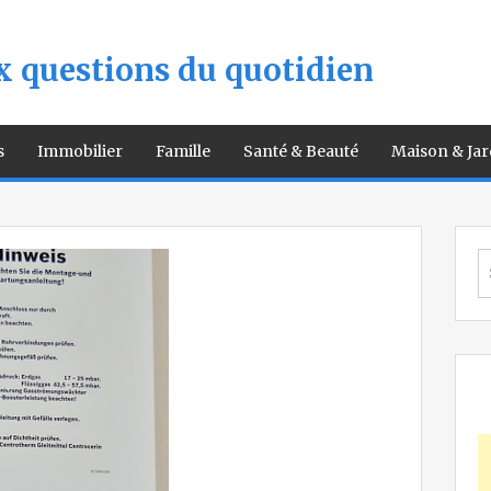
 questions du quotidien
s
Immobilier
Famille
Santé & Beauté
Maison & Jar
S
fo