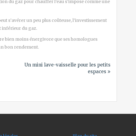
olution du gaz pour chauffer l’eau s’impose comme une
 peut s’avérer un peu plus coûteuse, l’investissement
 inférieur du gaz.
vère bien moins énergivore que ses homologues
t un bon rendement.
Un mini lave-vaisselle pour les petits
espaces