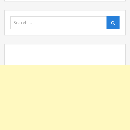
Search
Search
for: