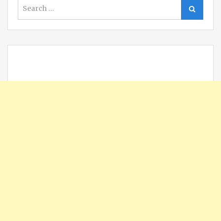
Search
Search
for: