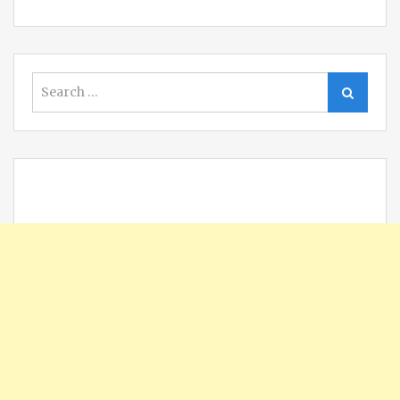
Search
Search
for: