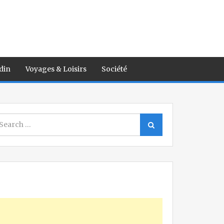
din
Voyages & Loisirs
Société
earch
Search
r: