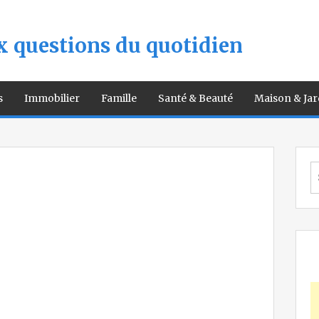
 questions du quotidien
s
Immobilier
Famille
Santé & Beauté
Maison & Jar
S
fo