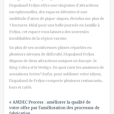
l’Aqualand Fréjus offre une vingtaine d’attractions
exceptionnelles, des espaces détentes et une
multitude d’aires de pique-niques, étendus sur plus de
7 hectares. Idéal pour une belle journée en famille à
Fréjus, cet espace vous laissera des souvenirs
inoubliables de la région varoise.
En plus de ses nombreuses glisses réparties en
plusieurs niveaux de difficulté, l’Aqualand Fréjus
dispose de deux attractions uniques en Europe : le
King Cobra et le Vertigo. De quoi ravir les amateurs de
sensations fortes ! Enfin, pour sublimer votre séjour,
l’Aqualand de Fréjus comporte plusieurs restaurants,
bars et cafés.
Navigation
AMDEC Process : améliorer la qualité de
de
votre offre par l’amélioration des processus de
l’article
fabrication