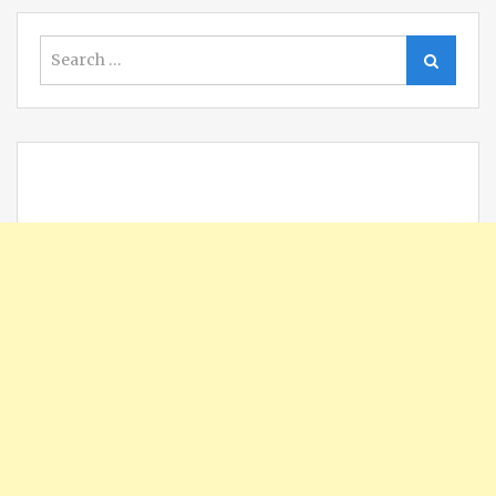
Search
Search
for: