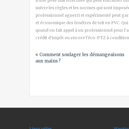
à une pose mal effectuée qui peut entraîner une 
suivre les règles et les normes qui sont imposée
professionnel aguerri et expérimenté peut ga
et économique des fenêtres de toit en PVC. Qui 
quand on fait appel à un professionnel pour l
crédit d’impôt ou encore l’éco-PTZ à condition
Navigation
Comment soulager les démangeaisons
de
aux mains ?
l’article
Liens utiles
Mention