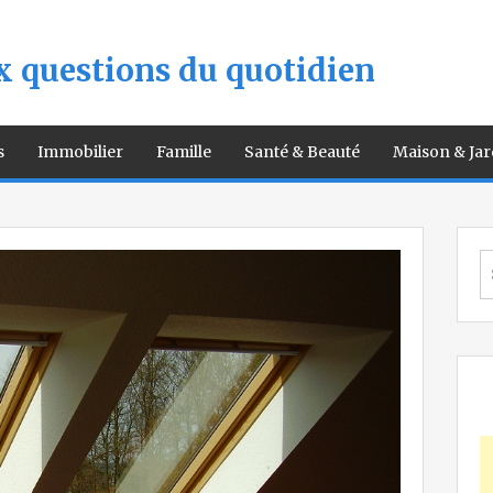
 questions du quotidien
s
Immobilier
Famille
Santé & Beauté
Maison & Jar
S
fo