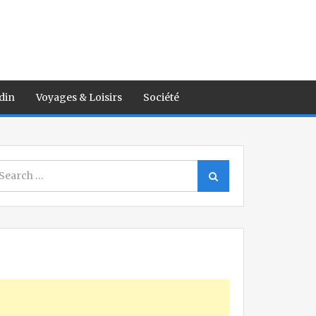
din
Voyages & Loisirs
Société
earch
Search
r: