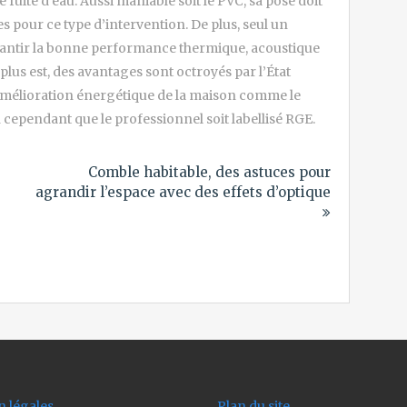
fuite d’eau. Aussi maniable soit le PVC, sa pose doit
s pour ce type d’intervention. De plus, seul un
rantir la bonne performance thermique, acoustique
plus est, des avantages sont octroyés par l’État
’amélioration énergétique de la maison comme le
 cependant que le professionnel soit labellisé RGE.
Comble habitable, des astuces pour
agrandir l’espace avec des effets d’optique
 légales
Plan du site