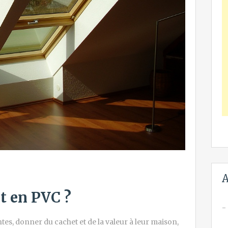
A
it en PVC ?
tes, donner du cachet et de la valeur à leur maison,