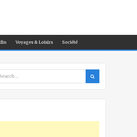
din
Voyages & Loisirs
Société
earch
Search
r: