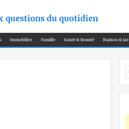
 questions du quotidien
s
Immobilier
Famille
Santé & Beauté
Maison & Jar
S
fo