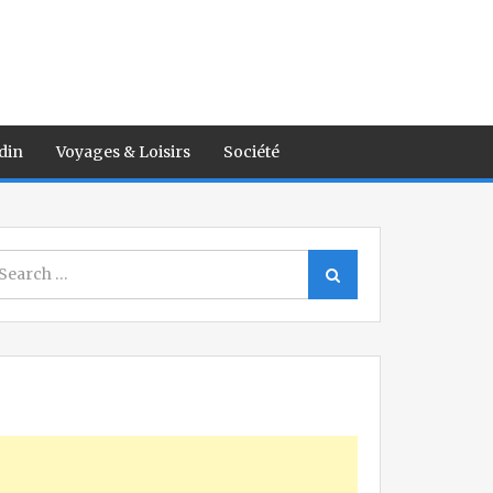
din
Voyages & Loisirs
Société
earch
Search
r: