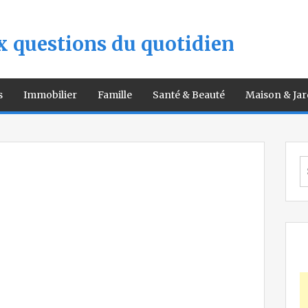
 questions du quotidien
s
Immobilier
Famille
Santé & Beauté
Maison & Jar
S
fo