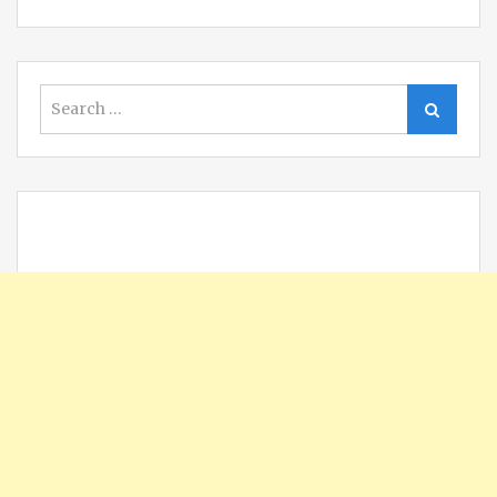
Search
Search
for: