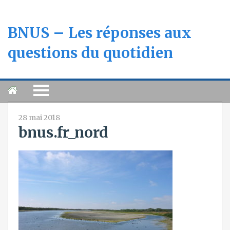
BNUS – Les réponses aux
questions du quotidien
28 mai 2018
bnus.fr_nord