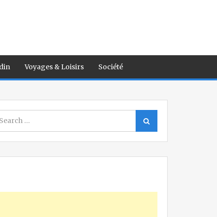
din
Voyages & Loisirs
Société
earch
Search
r: