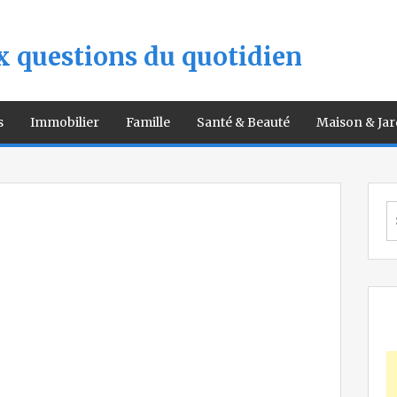
 questions du quotidien
s
Immobilier
Famille
Santé & Beauté
Maison & Jar
S
fo