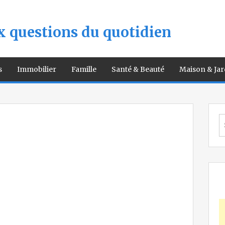
 questions du quotidien
s
Immobilier
Famille
Santé & Beauté
Maison & Jar
S
fo