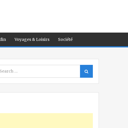
din
Voyages & Loisirs
Société
earch
Search
r: