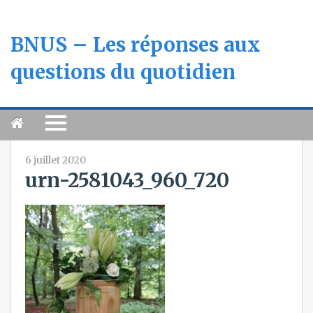
BNUS – Les réponses aux
questions du quotidien
6 juillet 2020
urn-2581043_960_720