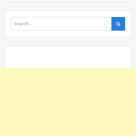
Search
Search
for: