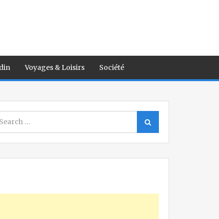
din
Voyages & Loisirs
Société
earch
Search
r: