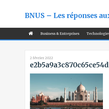
BNUS – Les réponses aux
Business & Entreprises
Technologie
2 février 2022
e2b5a9a3c870c65ce54d