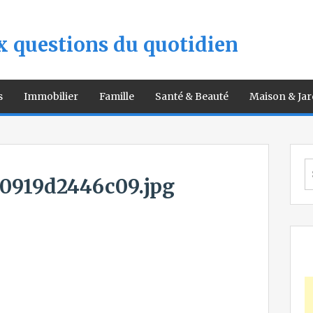
 questions du quotidien
s
Immobilier
Famille
Santé & Beauté
Maison & Jar
S
fo
0919d2446c09.jpg