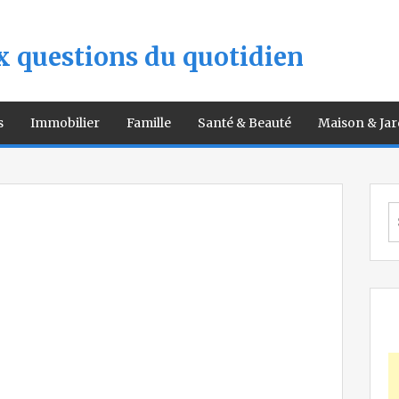
 questions du quotidien
s
Immobilier
Famille
Santé & Beauté
Maison & Jar
S
fo