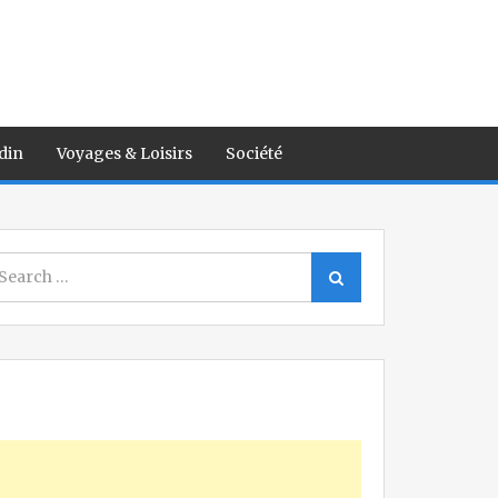
din
Voyages & Loisirs
Société
earch
Search
r: