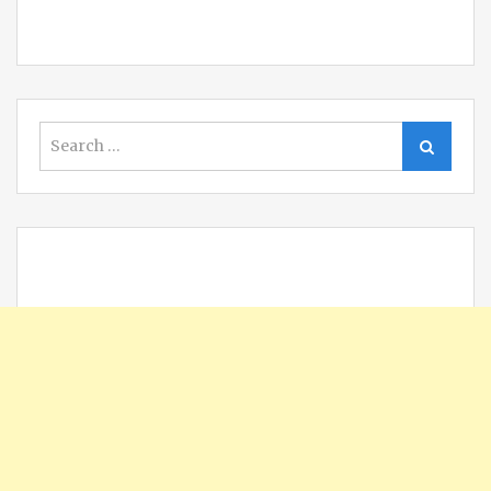
Search
Search
for: