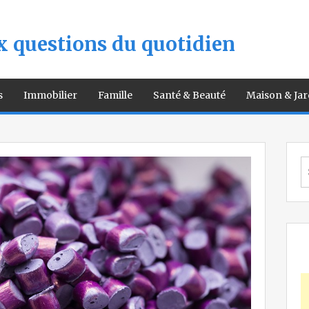
 questions du quotidien
s
Immobilier
Famille
Santé & Beauté
Maison & Jar
S
fo