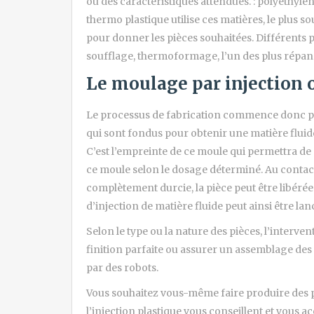
ou des caractéristiques attendues. : polyéthylè
thermo plastique utilise ces matières, le plus 
pour donner les pièces souhaitées. Différents 
soufflage, thermoformage, l’un des plus répandu
Le moulage par injection o
Le processus de fabrication commence donc par
qui sont fondus pour obtenir une matière fluid
C’est l’empreinte de ce moule qui permettra de
ce moule selon le dosage déterminé. Au contact d
complètement durcie, la pièce peut être libéré
d’injection de matière fluide peut ainsi être la
Selon le type ou la nature des pièces, l’interv
finition parfaite ou assurer un assemblage des 
par des robots.
Vous souhaitez vous-même faire produire des pi
l’injection plastique vous conseillent et vous a