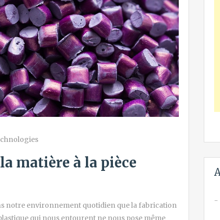
chnologies
 la matière à la pièce
A
s notre environnement quotidien que la fabrication
 plastique qui nous entourent ne nous pose même