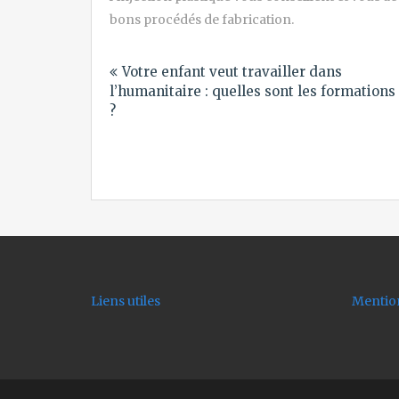
bons procédés de fabrication.
Navigation
Votre enfant veut travailler dans
de
l’humanitaire : quelles sont les formations
l’article
?
Liens utiles
Mention