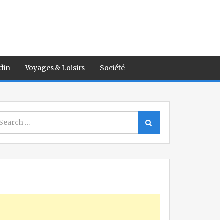
din
Voyages & Loisirs
Société
earch
Search
r: