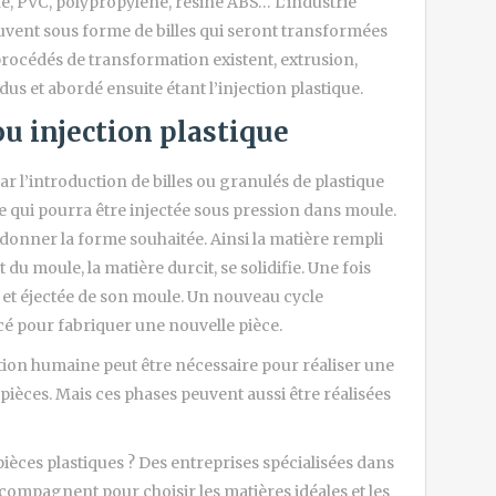
ne, PVC, polypropylène, résine ABS… L’industrie
souvent sous forme de billes qui seront transformées
procédés de transformation existent, extrusion,
s et abordé ensuite étant l’injection plastique.
u injection plastique
 l’introduction de billes ou granulés de plastique
e qui pourra être injectée sous pression dans moule.
 donner la forme souhaitée. Ainsi la matière rempli
u moule, la matière durcit, se solidifie. Une fois
e et éjectée de son moule. Un nouveau cycle
ncé pour fabriquer une nouvelle pièce.
ention humaine peut être nécessaire pour réaliser une
pièces. Mais ces phases peuvent aussi être réalisées
èces plastiques ? Des entreprises spécialisées dans
ccompagnent pour choisir les matières idéales et les