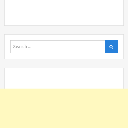
Search
Search
for: