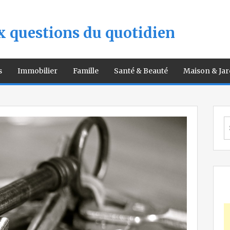
 questions du quotidien
s
Immobilier
Famille
Santé & Beauté
Maison & Jar
S
fo