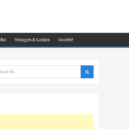
din
Voyages & Loisirs
Société
earch
Search
r: