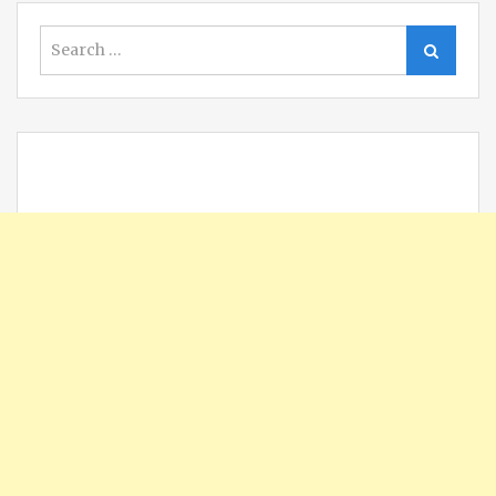
Search
Search
for: