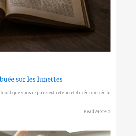
buée sur les lunettes
chaud que vous expirez est retenu et il crée une réelle
Read More