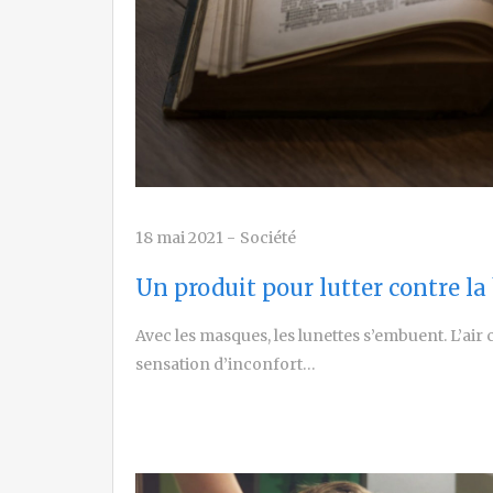
18 mai 2021
-
Société
Un produit pour lutter contre la 
Avec les masques, les lunettes s’embuent. L’air 
sensation d’inconfort…