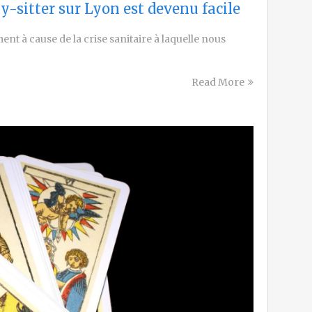
by-sitter sur Lyon est devenu facile
ent à cause de la crise sanitaire à laquelle nous
Read More