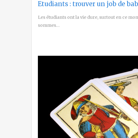
Etudiants : trouver un job de ba
Les étudiants ont la vie dure, surtout en ce mom
sommes…