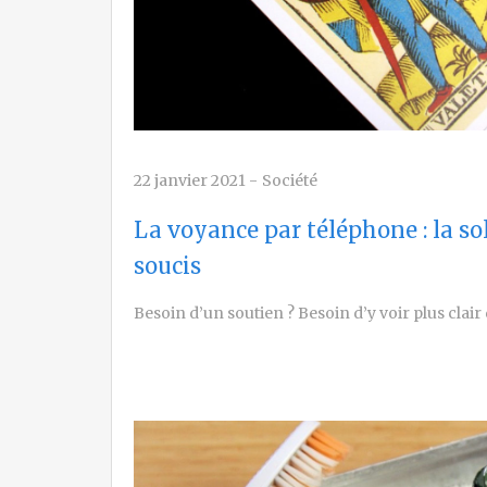
22 janvier 2021
-
Société
La voyance par téléphone : la so
soucis
Besoin d’un soutien ? Besoin d’y voir plus clair