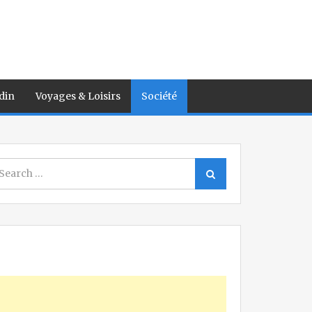
din
Voyages & Loisirs
Société
earch
Search
r: