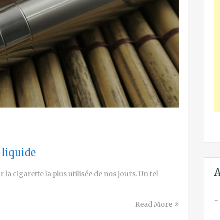
-liquide
A
la cigarette la plus utilisée de nos jours. Un tel
Read More