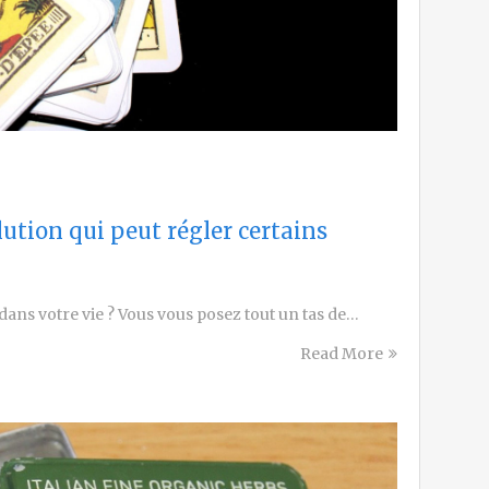
lution qui peut régler certains
 dans votre vie ? Vous vous posez tout un tas de…
Read More