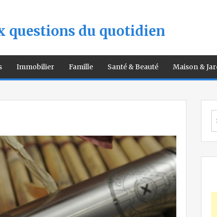
 questions du quotidien
s
Immobilier
Famille
Santé & Beauté
Maison & Jar
S
fo