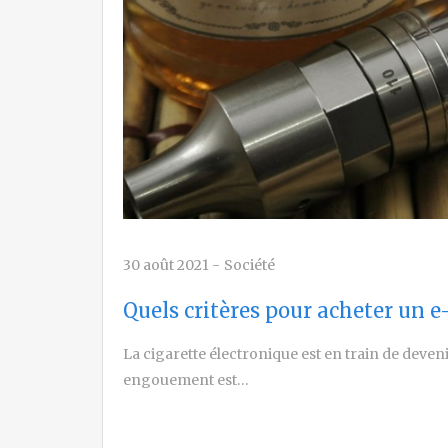
30 août 2021
-
Société
Quels critères pour acheter un e
La cigarette électronique est en train de devenir 
engouement est…